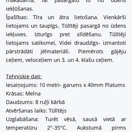
iekļūšanas.
Īpašības: Tīra un ātra lietošana. Vienkārši
lietojams un taupīgs, Tūlītēji pasargā no ūdens
iekļuves. Izturīgs pret slīdēšanu. Tūlītēji
lietojams satiksmei, Videi draudzīgs- izmantoti
pārstrādāti jēlmateriāli. Piemērots gājēju
ceļiem, veloceļiem un 3. un 4. klašu ceļiem.
Tehniskie dati:
Iesaiņojums: 10 metri- garums x 40mm Platums
Krāsas: Melna
Daudzums: 8 ruļļi kārbā
Atvēršanas laiks: Tūlītējs
Uzglabāšana: Turēt vēsā, sausā vietā ar
temperatūru 2°-35°C. Aukstumā pirms