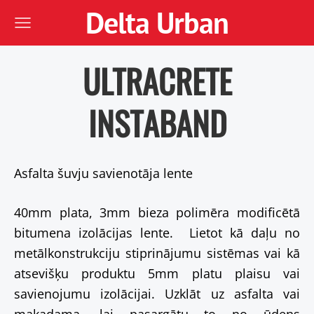
Delta Urban
ULTRACRETE
INSTABAND
Asfalta šuvju savienotāja lente
40mm plata, 3mm bieza polimēra modificētā
bitumena izolācijas lente. Lietot kā daļu no
metālkonstrukciju stiprinājumu sistēmas vai kā
atsevišķu produktu 5mm platu plaisu vai
savienojumu izolācijai. Uzklāt uz asfalta vai
makadama, lai pasargātu to no ūdens