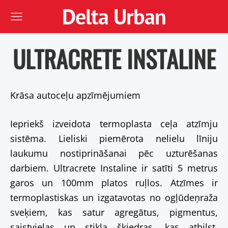
Delta Urban
ULTRACRETE INSTALINE
Krāsa autoceļu apzīmējumiem
Iepriekš izveidota termoplasta ceļa atzīmju
sistēma. Lieliski piemērota nelielu līniju
laukumu nostiprināšanai pēc uzturēšanas
darbiem. Ultracrete Instaline ir satīti 5 metrus
garos un 100mm platos ruļlos. Atzīmes ir
termoplastiskas un izgatavotas no ogļūdeņraža
sveķiem, kas satur agregātus, pigmentus,
saistvielas un stikla šķiedras, kas atbilst