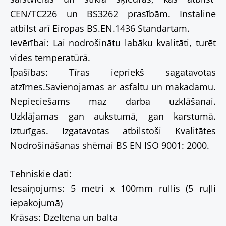
CEN/TC226 un BS3262 prasībām. Instaline
atbilst arī Eiropas BS.EN.1436 Standartam.
Ievērībai: Lai nodrošinātu labāku kvalitāti, turēt
vides temperatūrā.
Īpašības: Tīras iepriekš sagatavotas
atzīmes.Savienojamas ar asfaltu un makadamu.
Nepieciešams maz darba uzklāšanai.
Uzklājamas gan aukstumā, gan karstumā.
Izturīgas. Izgatavotas atbilstoši Kvalitātes
Nodrošināšanas shēmai BS EN ISO 9001: 2000.
Tehniskie dati:
Iesaiņojums: 5 metri x 100mm rullis (5 ruļli
iepakojumā)
Krāsas: Dzeltena un balta